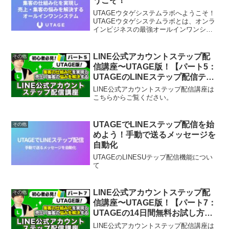
うこそ！
UTAGEウタゲシステムラボへようこそ！
UTAGEウタゲシステムラボとは、オンラ
インビジネスの最強オールインワンシス
テムとの呼び名が高い「UTAGEウタゲシ
ステム専門の研究所」です。UTAGEウタ
ゲシステムの使い方や評価やレビューな
LINE公式アカウントステップ配
その他
どを公開...
信講座〜UTAGE版！【パート5：
UTAGEのLINEステップ配信テス
ト】
LINE公式アカウントステップ配信講座は
こちらからご覧ください。
UTAGEでLINEステップ配信を始
その他
めよう！手動で送るメッセージを
自動化
UTAGEのLINESUテップ配信機能につい
て
LINE公式アカウントステップ配
その他
信講座〜UTAGE版！【パート7：
UTAGEの14日間無料お試し方
法】
LINE公式アカウントステップ配信講座は