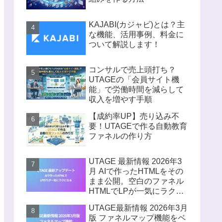
KAJABI(カジャビ)とは？主
な機能、活用事例、料金に
ついて解説します！
コンサルで売上頭打ち？
UTAGEの「会員サイト機
能」で労働時間を減らして
収入を増やす手順
【成約率UP】売り込み不
要！UTAGEで作る自動教育
ファネルの作り方
UTAGE 最新情報 2026年3
月 AIで作ったHTMLをその
まま公開。空白のファネル
HTMLでLPが一気にラクに
なる
UTAGE最新情報 2026年3月
版 ファネルマップ機能をベ