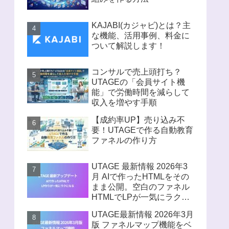
KAJABI(カジャビ)とは？主
な機能、活用事例、料金に
ついて解説します！
コンサルで売上頭打ち？
UTAGEの「会員サイト機
能」で労働時間を減らして
収入を増やす手順
【成約率UP】売り込み不
要！UTAGEで作る自動教育
ファネルの作り方
UTAGE 最新情報 2026年3
月 AIで作ったHTMLをその
まま公開。空白のファネル
HTMLでLPが一気にラクに
なる
UTAGE最新情報 2026年3月
版 ファネルマップ機能をベ