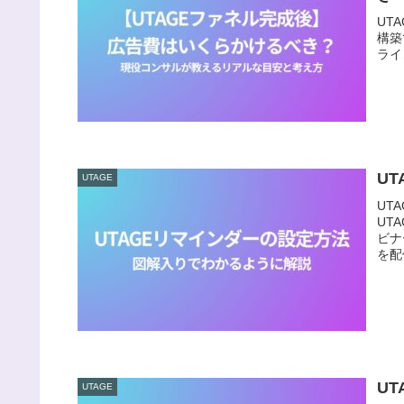
UT
構築
ライ
U
UTAGE
UT
UT
ビナ
を配
U
UTAGE