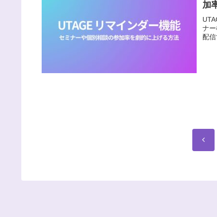
加
UT
ナー
配信
前
へ