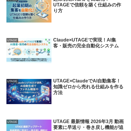
UTAGEで信頼を築く仕組みの作
り方
Claude×UTAGEで実現！AI集
UTAGE
客・販売の完全自動化システム
UTAGE×ClaudeでAI自動集客！
UTAGE
知識ゼロから売れる仕組みを作る
方法
UTAGE 最新情報 2026年3月 動画
UTAGE
要素に早送り・巻き戻し機能が追