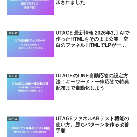
加されました
UTAGE 最新情報 2026年3月 AIで
UTAGE
作ったHTMLをそのまま公開。空
白のファネル HTMLでLPが一気
にラクになる
UTAGEのLINE自動応答の設定方
UTAGE
法！キーワード・一律応答で特典
配布まで自動化しよう
UTAGEファネルABテスト機能の
UTAGE
使い方。勝ちパターンを作る改善
手順