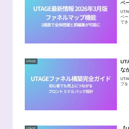
ベ
UT
ペー
でき
U
UTAGE
な
UT
プを
【
UTAGE