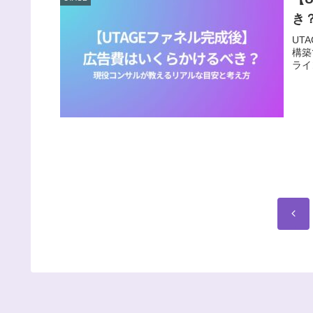
き
UT
構築
ライ
前
へ