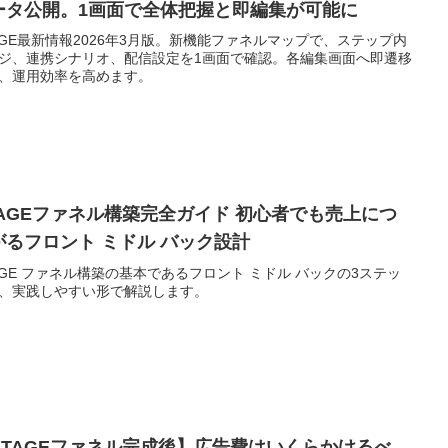
ータ公開。1画面で全体把握と即編集が可能に
AGE最新情報2026年3月版。新機能ファネルマップで、ステップ内
ジ、連携シナリオ、配信設定を1画面で確認。各編集画面へ即遷移
、運用効率を高めます。
TAGEファネル構築完全ガイド 初心者でも売上につ
がるフロント ミドル バック設計
AGE ファネル構築の基本であるフロント ミドル バックの3ステッ
、実践しやすい形で解説します。
UTAGEファネル完成後】広告費はいくらかけるべ