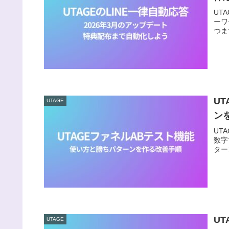
UT
ーワ
つま
U
UTAGE
ン
UT
数字
ター
UT
UTAGE