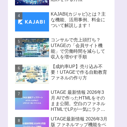
KAJABI(カジャビ)とは？主
な機能、活用事例、料金に
ついて解説します！
コンサルで売上頭打ち？
UTAGEの「会員サイト機
能」で労働時間を減らして
収入を増やす手順
【成約率UP】売り込み不
要！UTAGEで作る自動教育
ファネルの作り方
UTAGE 最新情報 2026年3
月 AIで作ったHTMLをその
まま公開。空白のファネル
HTMLでLPが一気にラクに
なる
UTAGE最新情報 2026年3月
版 ファネルマップ機能をベ