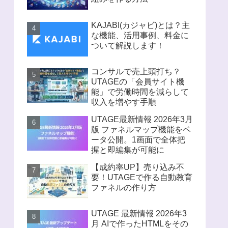
KAJABI(カジャビ)とは？主
な機能、活用事例、料金に
ついて解説します！
コンサルで売上頭打ち？
UTAGEの「会員サイト機
能」で労働時間を減らして
収入を増やす手順
UTAGE最新情報 2026年3月
版 ファネルマップ機能をベ
ータ公開。1画面で全体把
握と即編集が可能に
【成約率UP】売り込み不
要！UTAGEで作る自動教育
ファネルの作り方
UTAGE 最新情報 2026年3
月 AIで作ったHTMLをその