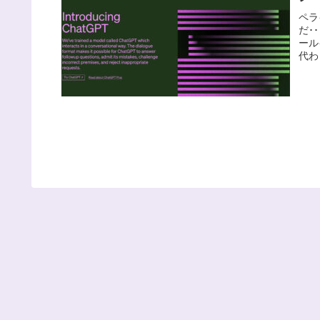
ペラ
だ･
ール
代わ