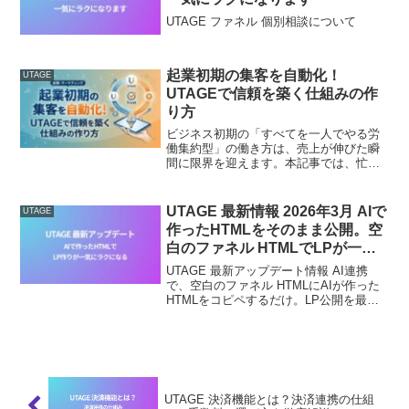
UTAGE ファネル 個別相談について
起業初期の集客を自動化！
UTAGE
UTAGEで信頼を築く仕組みの作
り方
ビジネス初期の「すべてを一人でやる労
働集約型」の働き方は、売上が伸びた瞬
間に限界を迎えます。本記事では、忙し
くなる前に構築すべき「自動教育と信頼
構築」の仕組み化2ステップを解説。
UTAGEを活用し、時間と経済の自由を手
UTAGE 最新情報 2026年3月 AIで
UTAGE
に入れる構造設計の全貌を公開します。
作ったHTMLをそのまま公開。空
白のファネル HTMLでLPが一気
にラクになる
UTAGE 最新アップデート情報 AI連携
で、空白のファネル HTMLにAIが作った
HTMLをコピペするだけ。LP公開を最短
化し、フォーム決済の注意も解説。
UTAGE 決済機能とは？決済連携の仕組