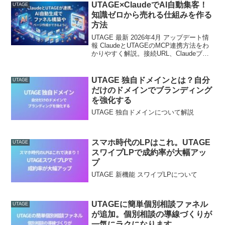
UTAGE×ClaudeでAI自動集客！
UTAGE
知識ゼロから売れる仕組みを作る
方法
UTAGE 最新 2026年4月 アップデート情
報 ClaudeとUTAGEのMCP連携方法をわ
かりやすく解説。接続URL、Claudeブラ
ウザ版とDesktopとClaude Codeの設定、
OAuth認証、動作確認、APIとMCPの違
いまで初心者向けに整理しています。
UTAGE 独自ドメインとは？自分
UTAGE
だけのドメインでブランディング
を強化する
UTAGE 独自ドメインについて解説
スマホ時代のLPはこれ。UTAGE
UTAGE
スワイプLPで成約率が大幅アッ
プ
UTAGE 新機能 スワイプLPについて
UTAGEに簡単個別相談ファネル
UTAGE
が追加。個別相談の導線づくりが
一気にラクになります